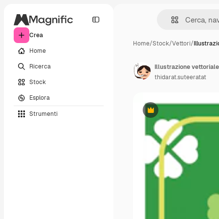
Crea
Home
/
Stock
/
Vettori
/
Illustraz
Home
Ricerca
Illustrazione vettoriale
thidarat.suteeratat
Stock
Esplora
Strumenti
Premium