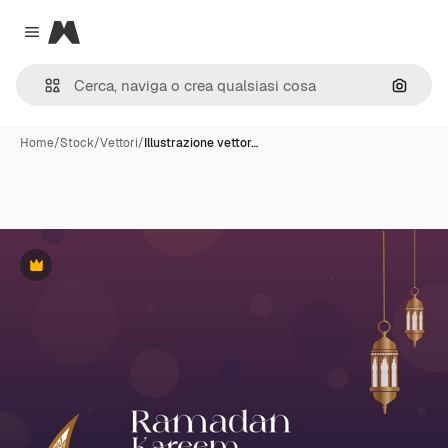
Magnific
Close menu
Cerca 
Home
/
Stock
/
Vettori
/
Illustrazione vettor…
Premium