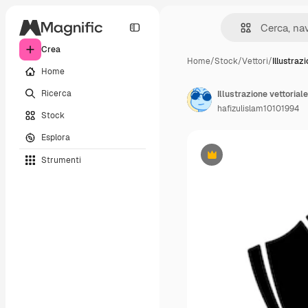
Crea
Home
/
Stock
/
Vettori
/
Illustraz
Home
Ricerca
Illustrazione vettoria
hafizulislam10101994
Stock
Esplora
Strumenti
Premium