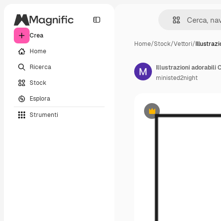
Crea
Home
/
Stock
/
Vettori
/
Illustraz
Home
Ricerca
Illustrazioni adorabili
ministed2night
Stock
Esplora
Strumenti
Premium