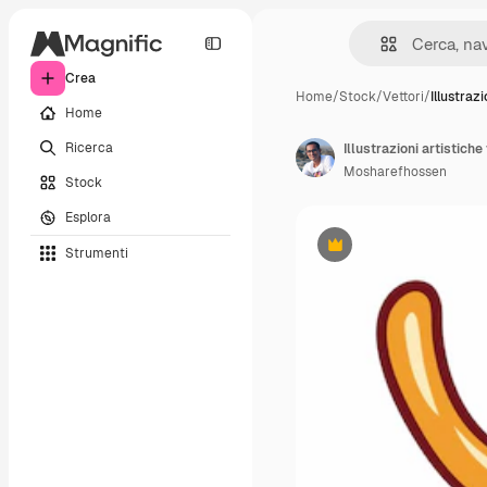
Crea
Home
/
Stock
/
Vettori
/
Illustrazi
Home
Ricerca
Illustrazioni artistich
Mosharefhossen
Stock
Esplora
Strumenti
Premium