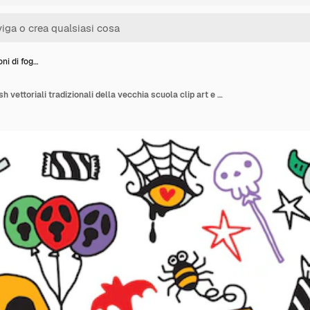
oni di fog…
Illustrazioni di fogli flash vettoriali tradizionali della vecchia scuola clip art e elementi di progettazione grafica disegnati a mano sono isolati