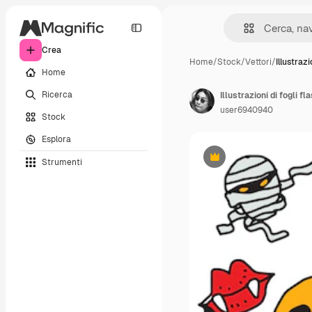
Crea
Home
/
Stock
/
Vettori
/
Illustrazi
Home
Ricerca
user6940940
Stock
Esplora
Strumenti
Premium