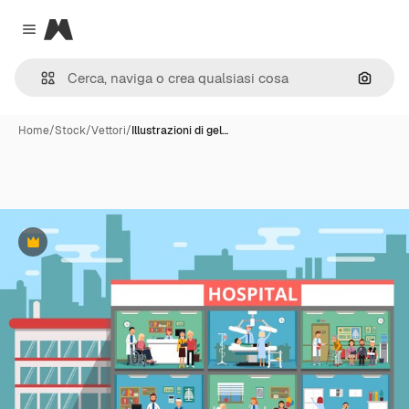
Magnific
Close menu
Cerca 
Home
/
Stock
/
Vettori
/
Illustrazioni di gel…
Premium