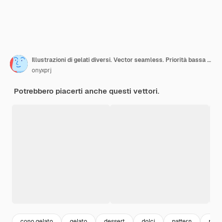
Illustrazioni di gelati diversi. Vector seamless. Priorità bassa del reticolo del gelato della cialda e del cioccolato
onyxprj
Potrebbero piacerti anche questi vettori.
cono gelato
gelato
dessert
dolci
pattern
past