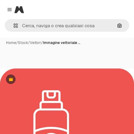
Magnific
Close menu
Cerca 
Home
/
Stock
/
Vettori
/
Immagine vettoriale …
Premium