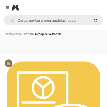
Magnific
Close menu
Cerca 
Home
/
Stock
/
Vettori
/
Immagine vettoriale …
Premium