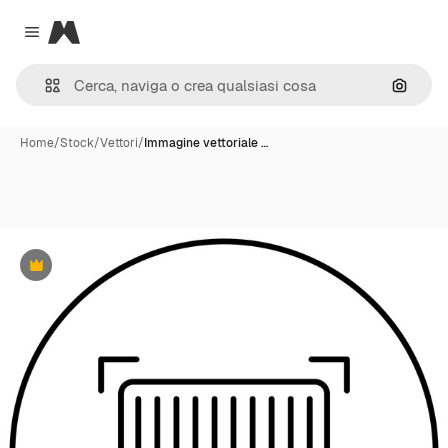
Magnific
Close menu
Cerca 
Home
/
Stock
/
Vettori
/
Immagine vettoriale …
Premium