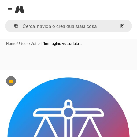
Magnific
Close menu
Cerca 
Home
/
Stock
/
Vettori
/
Immagine vettoriale …
Premium