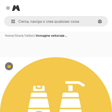
Magnific
Close menu
Cerca 
Home
/
Stock
/
Vettori
/
Immagine vettoriale …
Premium