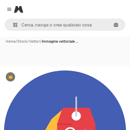
Magnific
Close menu
Cerca 
Home
/
Stock
/
Vettori
/
Immagine vettoriale …
Premium