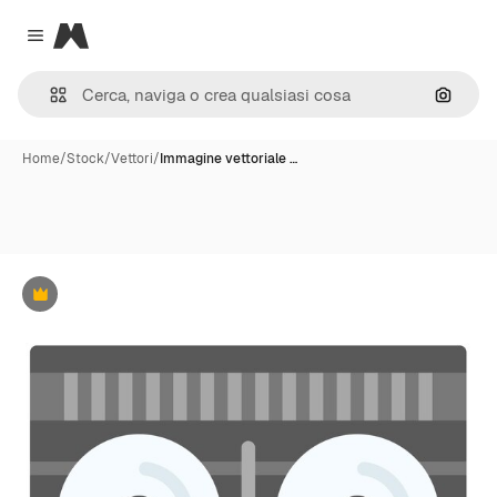
Magnific
Close menu
Cerca 
Home
/
Stock
/
Vettori
/
Immagine vettoriale …
Premium