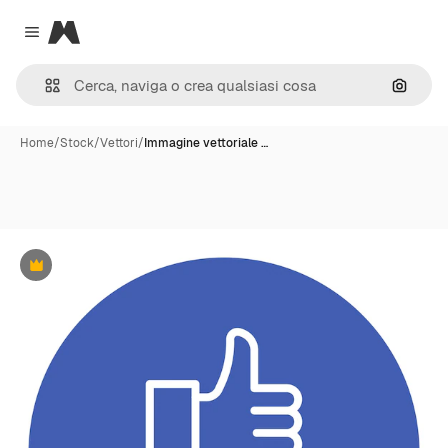
Magnific
Close menu
Cerca 
Home
/
Stock
/
Vettori
/
Immagine vettoriale …
Premium