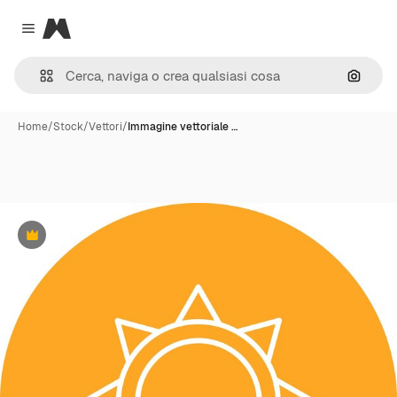
Magnific
Close menu
Cerca 
Home
/
Stock
/
Vettori
/
Immagine vettoriale …
Premium