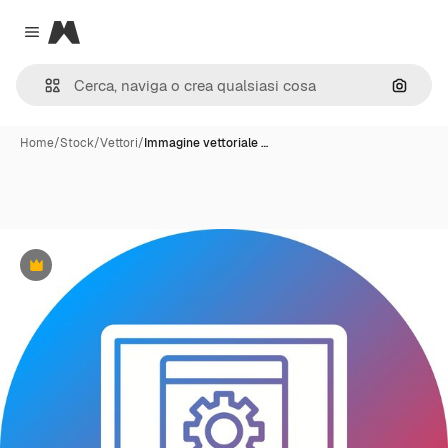
Magnific
Close menu
Cerca 
Home
/
Stock
/
Vettori
/
Immagine vettoriale …
Premium