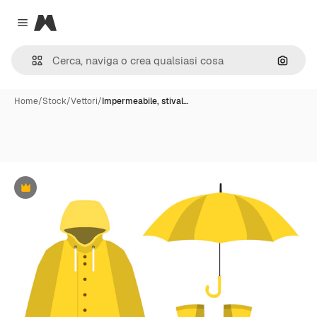
Magnific
Close menu
Cerca 
Home
/
Stock
/
Vettori
/
Impermeabile, stival…
Premium