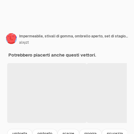
Impermeabile, stivali di gomma, ombrello aperto, set di stagione delle piogge in piano
alxyzt
Potrebbero piacerti anche questi vettori.
umbrella
ombrello
scarpe
pioggia
sicurezza