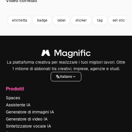
Video correlati
Premium
Premium
Premium
Premium
etichetta
badge
label
sticker
tag
set sticker
La piattaforma creativa per realizzare i tuoi migliori lavori. Oltre
1 milione di abbonati tra creativi, imprese, agenzie e studi.
Italiano
Prodotti
Spaces
Assistente IA
Generatore di immagini IA
Generatore di video IA
Sintetizzatore vocale IA