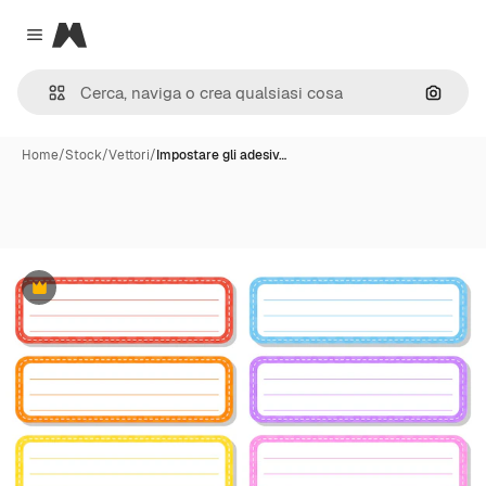
Magnific
Close menu
Cerca 
Home
/
Stock
/
Vettori
/
Impostare gli adesiv…
Premium