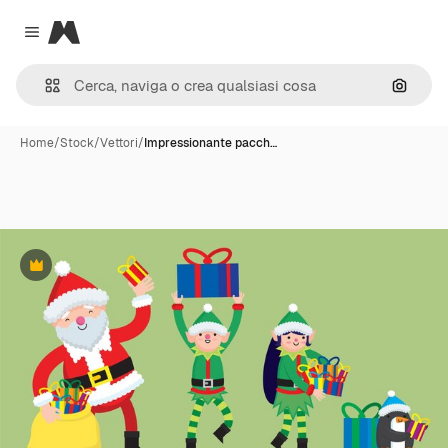
Magnific
Close menu
Cerca 
Home
/
Stock
/
Vettori
/
Impressionante pacch…
Premium