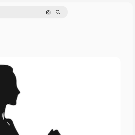
Cerca per immagine
Ricerca