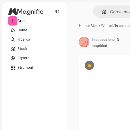
Crea
Home
/
Stock
/
Vettori
/
In esecu
Home
Ricerca
In esecuzione_D
mag66ed
Stock
Esplora
Strumenti
Premium