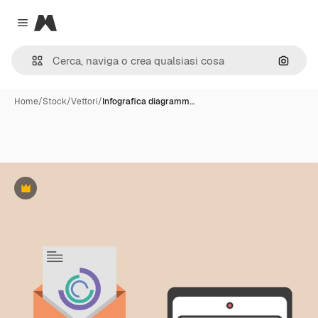
Magnific
Close menu
Cerca 
Home
/
Stock
/
Vettori
/
Infografica diagramm…
Premium