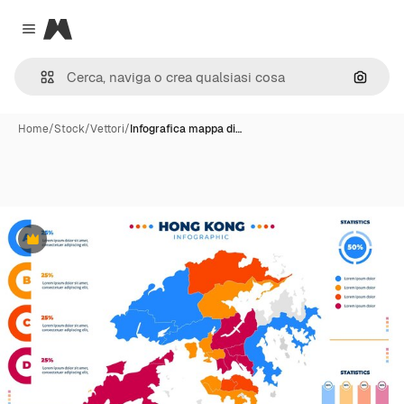
Magnific
Close menu
Cerca 
Home
/
Stock
/
Vettori
/
Infografica mappa di…
Premium