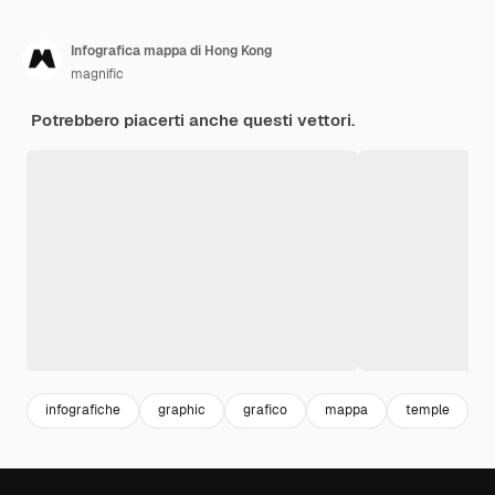
Infografica mappa di Hong Kong
magnific
Potrebbero piacerti anche questi vettori.
infografiche
graphic
grafico
mappa
temple
m