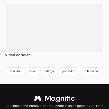
Video correlati
Premium
Premium
Premium
Premium
insalata
onion
lattuga
pomodoro
cibo sano
pi
La piattaforma creativa per realizzare i tuoi migliori lavori. Oltre