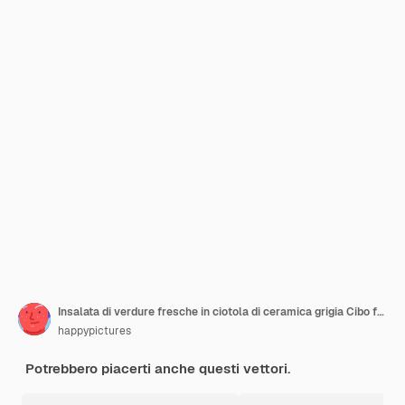
Insalata di verdure fresche in ciotola di ceramica grigia Cibo fresco e sano Nutrizione vegetariana Vettore piatto per menu di bar o ristoranti
happypictures
Potrebbero piacerti anche questi vettori.