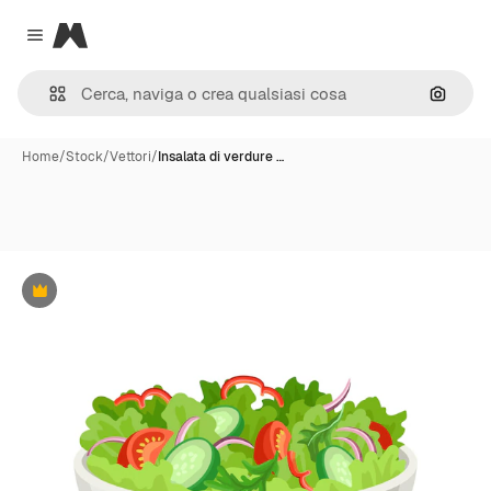
Magnific
Close menu
Cerca 
Home
/
Stock
/
Vettori
/
Insalata di verdure …
Premium