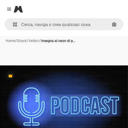
Magnific
Close menu
Cerca 
Home
/
Stock
/
Vettori
/
Insegna al neon di p…
Premium