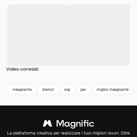
Video correlati
Premium
Premium
Premium
Premium
Generato da
insegnante
stencil
svg
per
miglior insegnante di 
La piattaforma creativa per realizzare i tuoi migliori lavori. Oltre