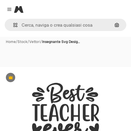
Magnific
Close menu
Cerca 
Home
/
Stock
/
Vettori
/
Insegnante Svg Desig…
Premium