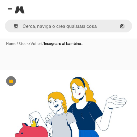
Magnific
Close menu
Cerca 
Home
/
Stock
/
Vettori
/
Insegnare al bambino…
Premium