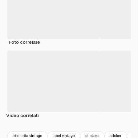
Foto correlate
Video correlati
Premium
Premium
Premium
Premium
etichetta vintage
label vintage
stickers
sticker
eti