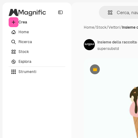
Crea
Home
/
Stock
/
Vettori
/
Insieme d
Home
Ricerca
Insieme della raccolta 
supersubstd
Stock
Esplora
Strumenti
Premium