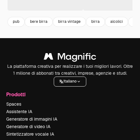
pub
bere birra
birra vintage
birra
alcolici
bot
La piattaforma creativa per realizzare i tuoi migliori lavori. Oltre
1 milione di abbonati tra creativi, imprese, agenzie e studi.
Italiano
Prodotti
Spaces
Assistente IA
Generatore di immagini IA
Generatore di video IA
Sintetizzatore vocale IA