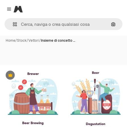
Magnific
Close menu
Cerca 
Home
/
Stock
/
Vettori
/
Insieme di concetto …
Premium