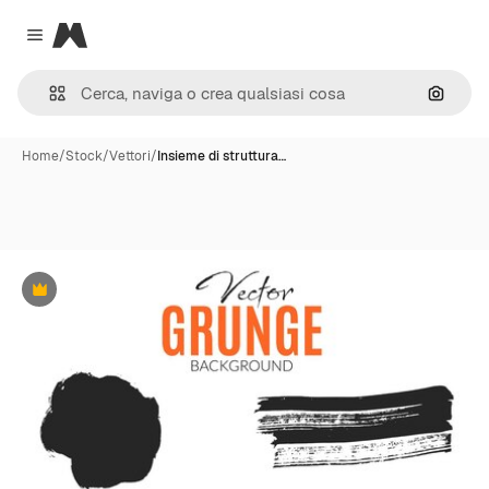
Magnific
Close menu
Cerca 
Home
/
Stock
/
Vettori
/
Insieme di struttura…
Premium