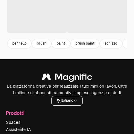
pennello
brush
paint
brush paint
schizzo
ver
La piattaforma creativa per realizzare i tuoi migliori lavori. Oltre
1 milione di abbonati tra creativi, imprese, agenzie e studi.
Italiano
Prodotti
Spaces
Assistente IA