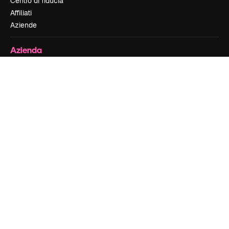
Centro di fiducia
Affiliati
Aziende
Azienda
Prezzi
Chi siamo
Recensioni
Lavora con noi
Cerca tendenze
Blog
Eventi
Slidesgo
Vendi i tuoi contenuti
Sala stampa
Cerchi magnific.ai
Contattaci