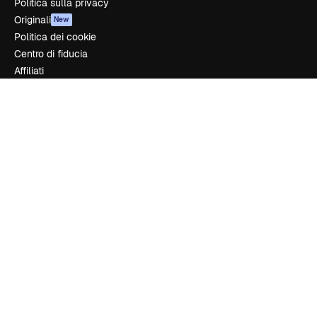
Politica sulla privacy
Originali
New
Politica dei cookie
Centro di fiducia
Affiliati
Aziende
Azienda
Prezzi
Chi siamo
Recensioni
Lavora con noi
Cerca tendenze
Blog
Eventi
Slidesgo
Vendi i tuoi contenuti
Sala stampa
Cerchi magnific.ai