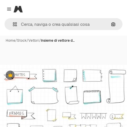
Magnific
Close menu
Cerca 
Home
/
Stock
/
Vettori
/
Insieme di vettore d…
Premium