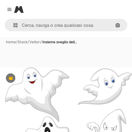
Magnific
Close menu
Cerca 
Home
/
Stock
/
Vettori
/
Insieme sveglio dell…
Premium