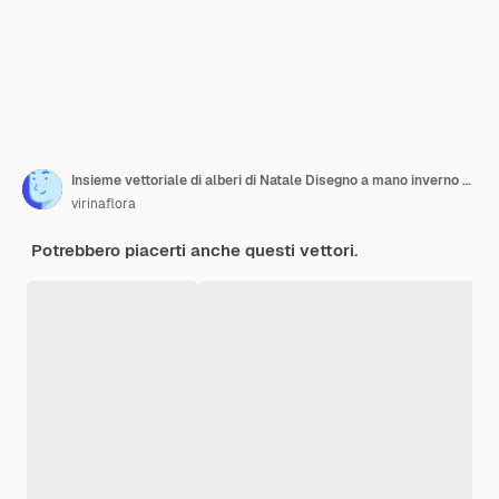
Insieme vettoriale di alberi di Natale Disegno a mano inverno sfondo con abete Ornamenti di Natale stelle e fiocchi di neve Poster di vacanza con simboli di Natale
virinaflora
Potrebbero piacerti anche questi vettori.