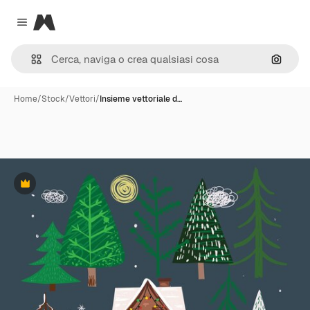
Magnific
Close menu
Cerca 
Home
/
Stock
/
Vettori
/
Insieme vettoriale d…
Premium