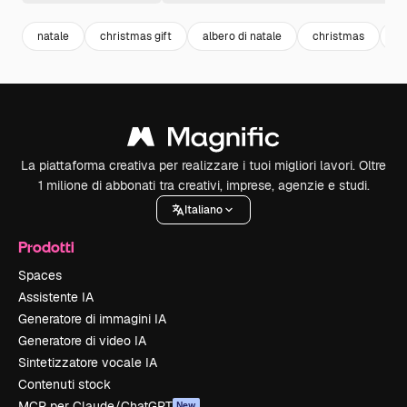
natale
christmas gift
albero di natale
christmas
ba
La piattaforma creativa per realizzare i tuoi migliori lavori. Oltre
1 milione di abbonati tra creativi, imprese, agenzie e studi.
Italiano
Prodotti
Spaces
Assistente IA
Generatore di immagini IA
Generatore di video IA
Sintetizzatore vocale IA
Contenuti stock
MCP per Claude/ChatGPT
New