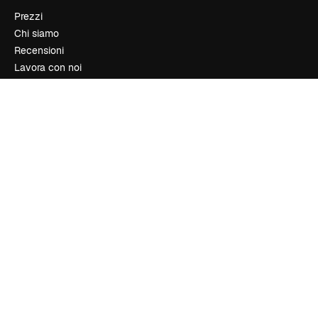
Prezzi
Chi siamo
Recensioni
Lavora con noi
Cerca tendenze
Blog
Eventi
Slidesgo
Vendi i tuoi contenuti
Sala stampa
Cerchi magnific.ai
Contattaci
Assistenza clienti
Instagram
YouTube
LinkedIn
TikTok