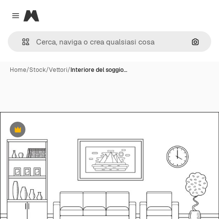
Magnific
Close menu
Cerca 
Home
/
Stock
/
Vettori
/
Interiore del soggio…
Premium