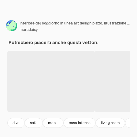
Interiore del soggiorno in linea art design piatto. Illustrazione vettoriale.
maradaisy
Potrebbero piacerti anche questi vettori.
dive
sofa
mobili
casa interno
living room
hom