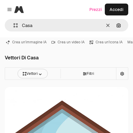
Magnific
Prezzi
Accedi
Close menu
Cancella
Cerca 
Crea un'immagine IA
Crea un video IA
Crea un'icona IA
Ma
Vettori Di Casa
Vettori
Filtri