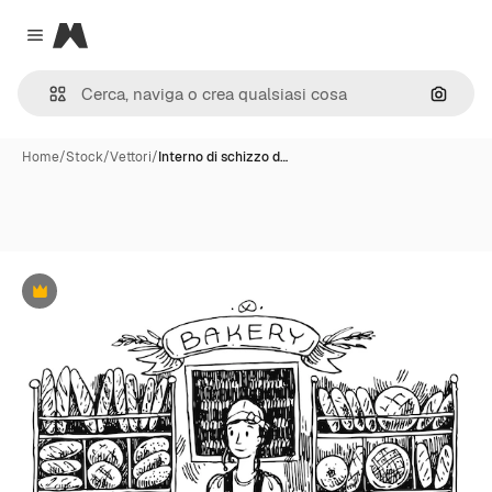
Magnific
Close menu
Cerca 
Home
/
Stock
/
Vettori
/
Interno di schizzo d…
Premium