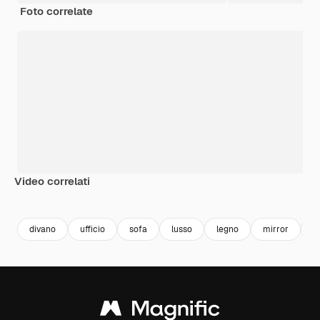
Foto correlate
Video correlati
Premium
Premium
Generato dall'IA
Premium
Premium
divano
ufficio
sofa
lusso
legno
mirror
s