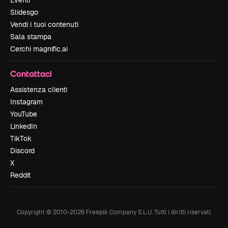
Eventi
Slidesgo
Vendi i tuoi contenuti
Sala stampa
Cerchi magnific.ai
Contattaci
Assistenza clienti
Instagram
YouTube
LinkedIn
TikTok
Discord
X
Reddit
Copyright © 2010-
2026
Freepik Company S.L.U.
Tutti i diritti riservati
.