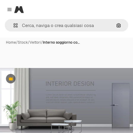
Magnific
Close menu
Cerca 
Home
/
Stock
/
Vettori
/
Interno soggiorno co…
Premium