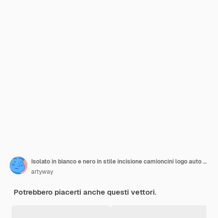
Isolato in bianco e nero in stile incisione camioncini logo auto logotipo colore nero veicolo automobilistico illustrazione vettoriale
artyway
Potrebbero piacerti anche questi vettori.