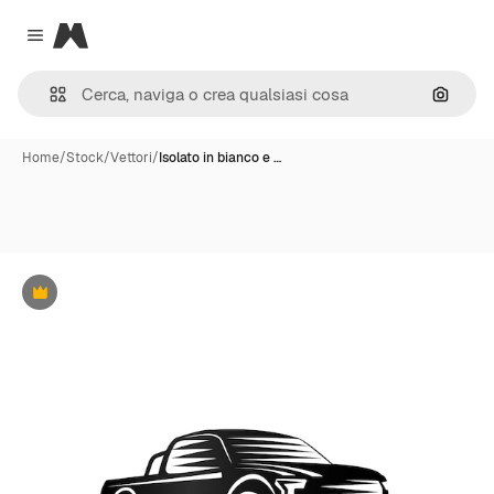
Magnific
Close menu
Cerca 
Home
/
Stock
/
Vettori
/
Isolato in bianco e …
Premium