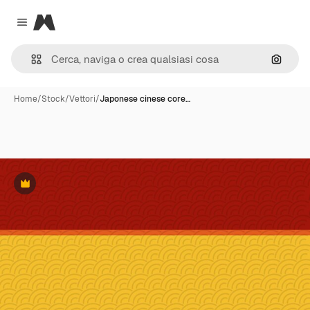
Magnific
Close menu
Cerca 
Home
/
Stock
/
Vettori
/
Japonese cinese core…
Premium