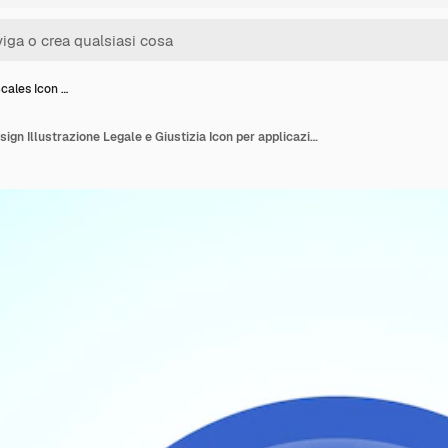
cales Icon …
Justice Scales Icon Design Illustrazione Legale e Giustizia Icon per applicazioni e siti web Design del pulsante di colore blu