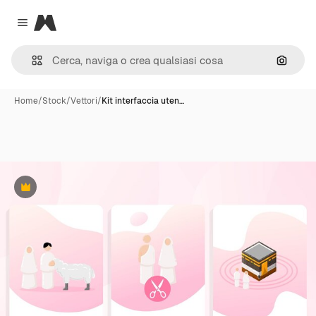
Magnific
Close menu
Cerca 
Home
/
Stock
/
Vettori
/
Kit interfaccia uten…
Premium