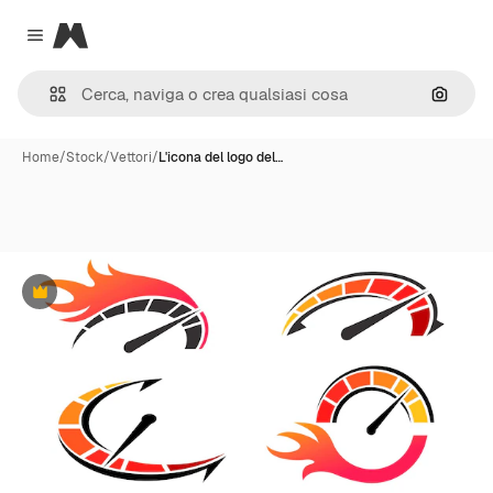
Magnific
Close menu
Cerca 
Home
/
Stock
/
Vettori
/
L'icona del logo del…
Premium