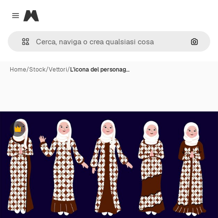
Magnific
Close menu
Cerca 
Home
/
Stock
/
Vettori
/
L'icona del personag…
Premium