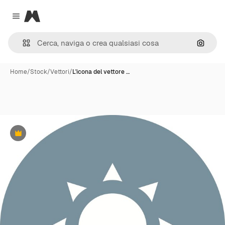
Magnific
Close menu
Cerca 
Home
/
Stock
/
Vettori
/
L'icona del vettore …
Premium