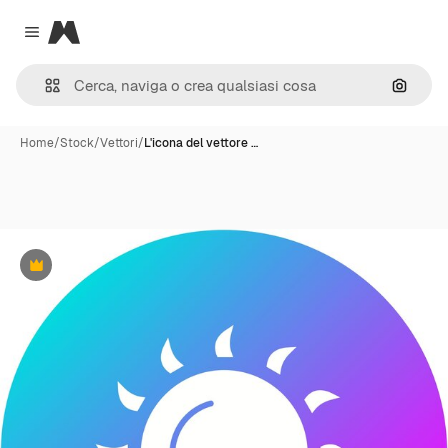
Magnific
Close menu
Cerca 
Home
/
Stock
/
Vettori
/
L'icona del vettore …
Premium