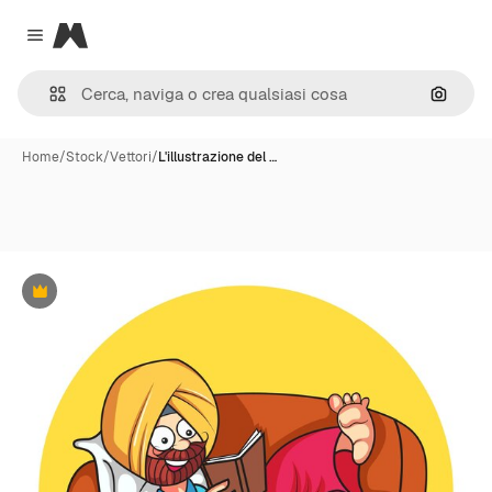
Magnific
Close menu
Cerca 
Home
/
Stock
/
Vettori
/
L'illustrazione del …
Premium