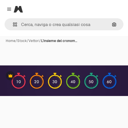
Magnific
Close menu
Cerca 
Home
/
Stock
/
Vettori
/
L'insieme del cronom…
Premium