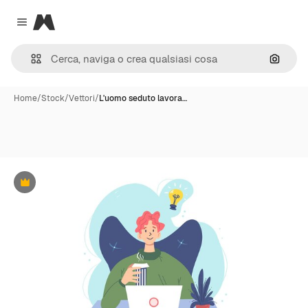
Magnific
Close menu
Cerca 
Home
/
Stock
/
Vettori
/
L'uomo seduto lavora…
Premium